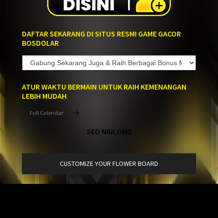
DAFTAR SEKARANG DI SITUS RESMI GAME GACOR
BOSDOLAR
ATUR WAKTU BERMAIN UNTUK RAIH KEMENANGAN
LEBIH MUDAH
SEO NAILONG
CUSTOMIZE YOUR FLOWER BOARD
BOSDOLAR menghadirkan agen game online gacor dengan sebuah
pengalaman bermain yang menawarkan peluang kemenangan
setiap hari tanpa batas. Ayo nikmati bonus melimpah untuk